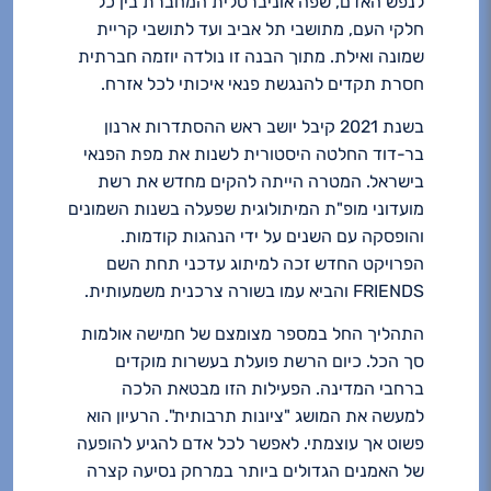
לנפש האדם, שפה אוניברסלית המחברת בין כל
חלקי העם, מתושבי תל אביב ועד לתושבי קריית
שמונה ואילת. מתוך הבנה זו נולדה יוזמה חברתית
חסרת תקדים להנגשת פנאי איכותי לכל אזרח.
בשנת 2021 קיבל יושב ראש ההסתדרות ארנון
בר-דוד החלטה היסטורית לשנות את מפת הפנאי
בישראל. המטרה הייתה להקים מחדש את רשת
מועדוני מופ"ת המיתולוגית שפעלה בשנות השמונים
והופסקה עם השנים על ידי הנהגות קודמות.
הפרויקט החדש זכה למיתוג עדכני תחת השם
FRIENDS והביא עמו בשורה צרכנית משמעותית.
התהליך החל במספר מצומצם של חמישה אולמות
סך הכל. כיום הרשת פועלת בעשרות מוקדים
ברחבי המדינה. הפעילות הזו מבטאת הלכה
למעשה את המושג "ציונות תרבותית". הרעיון הוא
פשוט אך עוצמתי. לאפשר לכל אדם להגיע להופעה
של האמנים הגדולים ביותר במרחק נסיעה קצרה