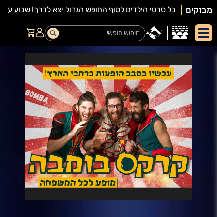
מבזקים
יאור
מופע: