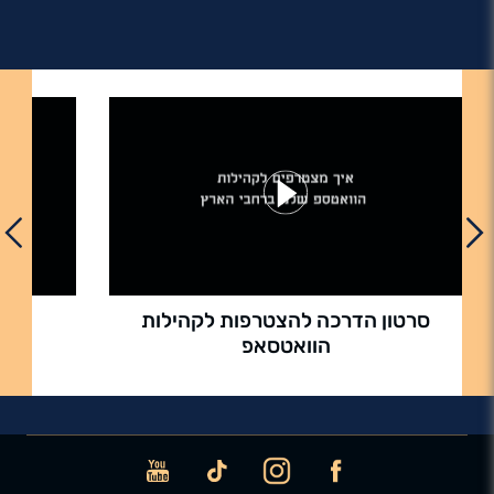
האם כל גיל נדרש ברכישת כרטיס למופעי הרשת?
האם האולמות שלכם נגישים?
אילו קודי קופון ניתן לממש ברכישה למופעי
FRIENDS, וכיצד עושים זאת?
האם בטוח לרכוש דרך האתר שלכם?
איך אפשר להישאר מעודכנים בהופעות שמתקיימות
באזור שלי?
האם אני חייב להיות חבר הסתדרות בכדי להנות
מהמופעים שלכם?
סרטון הדרכה להצטרפות לקהילות
הז
הוואטסאפ
איפה אני רואה את ההזמנות שביצעתי?
לא קיבלתי אישור הזמנה, מה עושים?
איך מזמינים כרטיסים באתר?
ICON
ICON
ICON
ICON