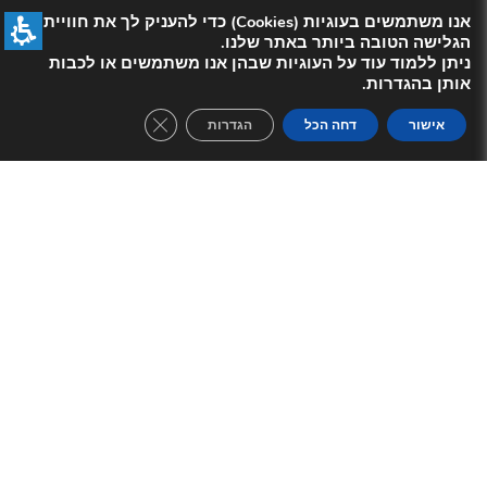
אנו משתמשים בעוגיות (Cookies) כדי להעניק לך את חוויית
הגלישה הטובה ביותר באתר שלנו.
ניתן ללמוד עוד על העוגיות שבהן אנו משתמשים או לכבות
אותן בהגדרות.
se GDPR Cookie Banner
אישור
דחה הכל
הגדרות
תיאור המופע:
אנני
הקלאסיקה העל זמנית של מחזות הזמר היישר
מברודווי בגרסה ישראלית חדשה, סוחפת
ומרובת משתתפים בבימויו של צדי צרפתי
בכיכובם של: טלי אורן, יחזקאל לזרוב, מיי
פיינגולד, רועי וינברג/עידו רוזנברג, מיטל
נוטיק. בתפקיד אנני: ליה צמח/ יעל לוי/רוני
אורגד. ובליווי תזמורת חיה! מספר הצגות