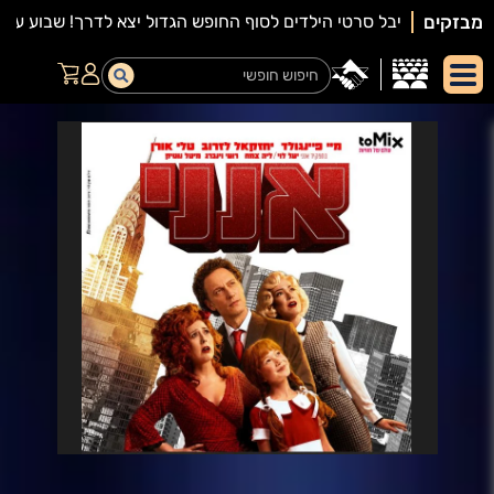
מבזקים
יאור
מופע: