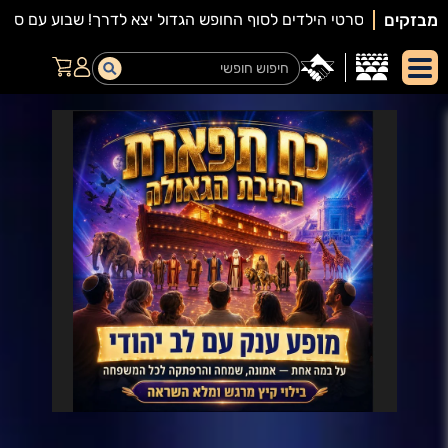
מבזקים
יאור
מופע: