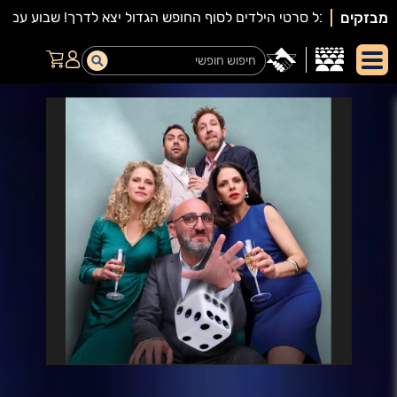
מבזקים
יאור
מופע: