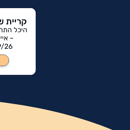
קריית 
היכל התרב
– איי
9/26