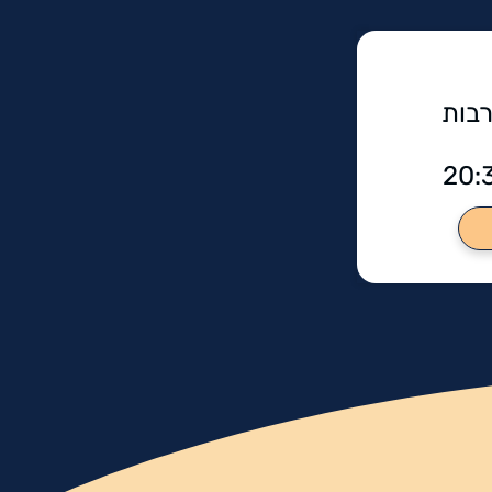
בות
20: