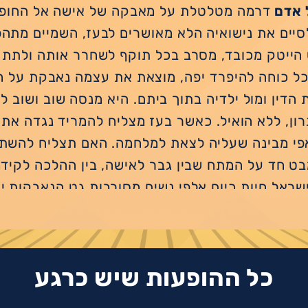
 אדם
דרמה מטלטלת על מאבקה של אישה אל החופ
יים את נישואיה הלא מאושרים לבעז, השמיים מתהפ
הייטק מכובד, מסרב בכל תוקף לשחרר אותה ולתת ל
ל כוחה להיפרד יפה, מוצאת את עצמה נאבקת על חי
ת הדין ומול ילדיה בתוך ביתם. היא מנסה שוב ושוב 
ון, ללא הואיל. כאשר בעז מצליח להמריד נגדה את כ
אפי מבינה שעליה לצאת למלחמה. האם תצליח להשת
ט חד על המתח שבין גבר לאישה, בין ההלכה לקידמה
שראל חיות כיום אלפי נשים מסורבות גט הנאבקות יו
ים, על הזכות להיות חופשיות. קרדיט צילום: אילן בש
כל ההופעות שיש כרגע