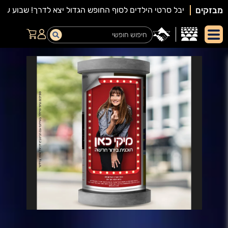
מבזקים
יאור
מופע: