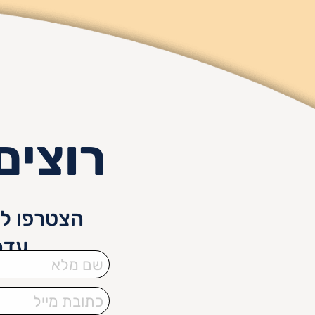
רוצים
הצטרפו לנ
עדכ
שם
מלא
כתובת
מייל