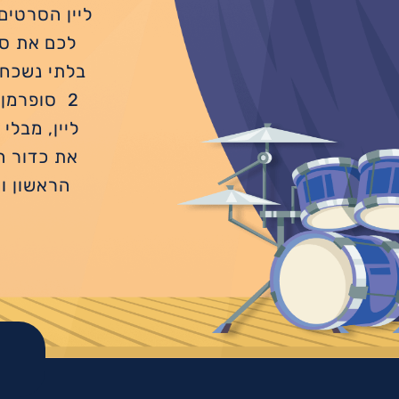
לכם את סר
בלתי נשכחו
2 סופרמן
ליין, מבל
את כדור ה
הראשון ו