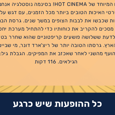
ליין הסרטים המיוחד של HOT CINEMA! בסינמה נו
טי האיכות הטובים ביותר מכל הזמנים, עם דגש על
ת שכבשו את לבבות הצופים במשך שנים. גרסת הבמ
 מסכים להקריב את כוחותיו כדי להתחיל מערכת יחס
י לדעת ששלושה פושעים קריפטוניים שהוא שחרר בטע
ארץ. גרסתו הטובה יותר של ריצ'ארד דונר, מי שביי
הועף מהשני לאחר שאכזב את המפיקים. הגבלת גיל: 
הגילאים. 116 דקות
כל ההופעות שיש כרגע