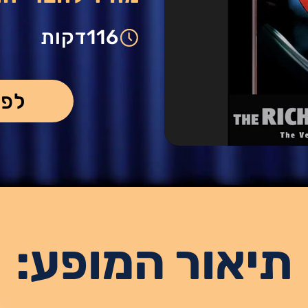
116
דקות
לפר
תיאור המופע: