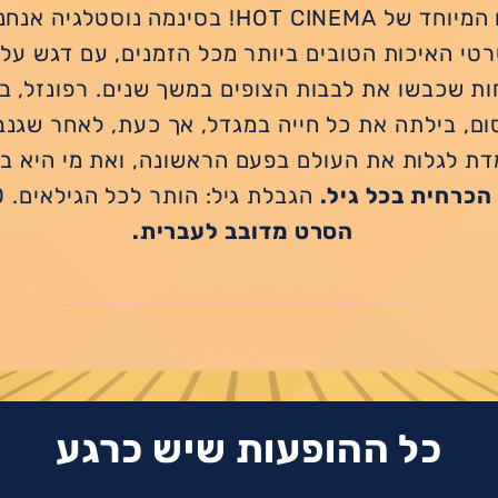
ליין הסרטים המיוחד של HOT CINEMA! בסינמה נו
טי האיכות הטובים ביותר מכל הזמנים, עם דגש על
ת שכבשו את לבבות הצופים במשך שנים. רפונזל, 
ום, בילתה את כל חייה במגדל, אך כעת, לאחר שגנ
דת לגלות את העולם בפעם הראשונה, ואת מי היא 
הכרחית בכל גיל.
הגבלת גיל: הותר לכל הגילאים. 100 דקות.
הסרט מדובב לעברית.
כל ההופעות שיש כרגע