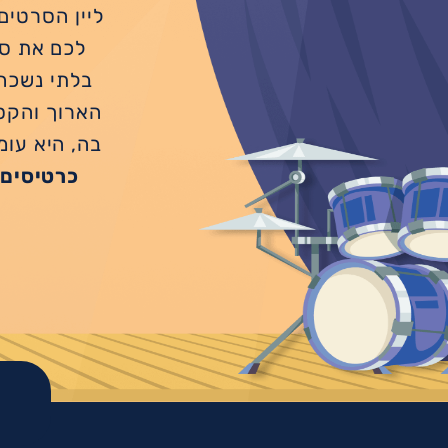
לכם את סר
בלתי נשכחו
הארוך והקס
בה, היא עומ
כרטיסים 