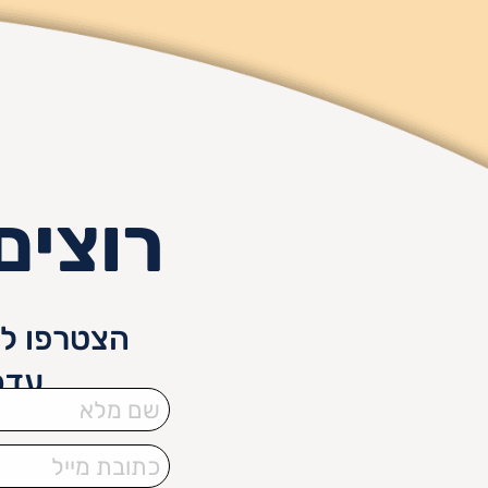
רוצים
הצטרפו לנ
עדכ
שם
מלא
כתובת
מייל