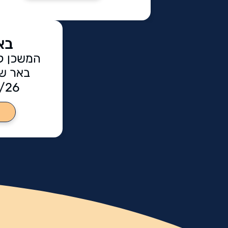
בא
המשכן ל
באר שב
1/26