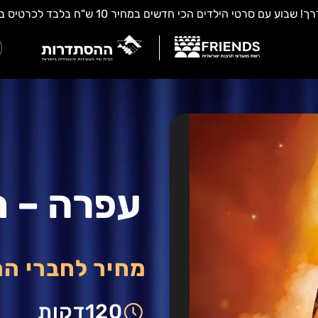
עפרה – ת
מחיר לחברי ה
120
דקות