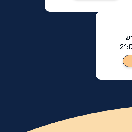
דש
21: