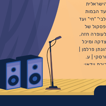
הישראלית
עד הבמות
בי" "חי" ועד
פסקול של
עופרה חזה,
צדקה ומיכל
ונתן פרלמן |
סקי | ע.
יכת וידאו:
: לי אביטל |
צן אשל ,שיר
פרנקפורטר,
 רוי שמש ,
צ התיאטרון