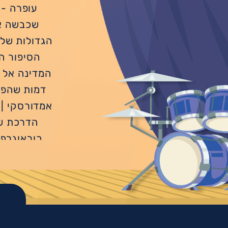
עופרה - 
שכבשה את
הגדולות של 
הסיפור ה
המדינה אל 
דמות שהפכה
אמדורסקי | נ
הדרכת שח
כוראוגרף :
אריק אביגדור
בהשתתפות: 
בודק ,יונת
אסף פינקלש
נעם חליו, 