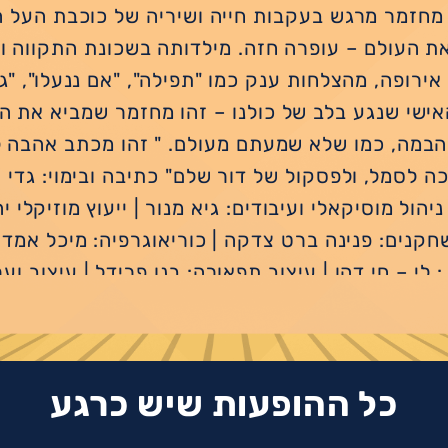
מחזמר מרגש בעקבות חייה ושיריה של כוכבת העל 
 העולם – עופרה חזה. מילדותה בשכונת התקווה ו
אירופה, מהצלחות ענק כמו "תפילה", "אם ננעלו", "גל
אישי שנגע בלב של כולנו – זהו מחזמר שמביא את ה
הבמה, כמו שלא שמעתם מעולם. " זהו מכתב אהבה ל
 לסמל, ולפסקול של דור שלם" כתיבה ובימוי: גדי 
יהול מוסיקאלי ועיבודים: גיא מנור | ייעוץ מוזיקלי יה
קנים: פנינה ברט צדקה | כוריאוגרפיה: מיכל אמדור
 לי – חי דהן | עיצוב תפאורה: בנו פרידל | עיצוב וער
 | עיצוב תלבושות: אלה קולסניק | הלבשה וסטיילינג
אסף שגב, ליבי פנקר, חן אהרוני , אורי לב טוב , ני
ן סודאי, לאון שניידרובסקי, דמיאן פאוור, הוד שמיר 
כל ההופעות שיש כרגע
טיין, נינה דבש אמדורסקי, הילה אטדגי, עילי נאור,
גל מדמוני, יעל אבירם ,שי אלמוג| קרדיט תמונה: יח''