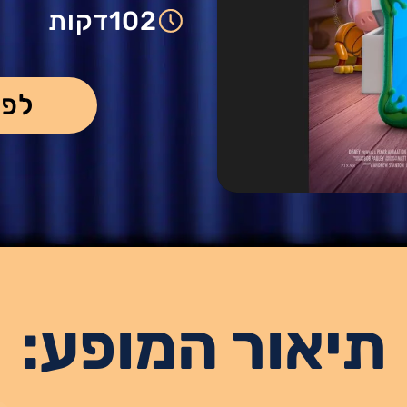
102
דקות
לפר
תיאור המופע: