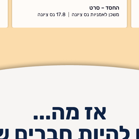
החסד – סרט
משכן לאמניות נס ציונה
17.8 נס ציונה
אז מה...
 להיות חברים ש