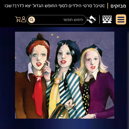
מבזקים
יאור
מופע: