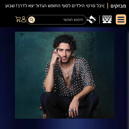
מבזקים
יאור
מופע: