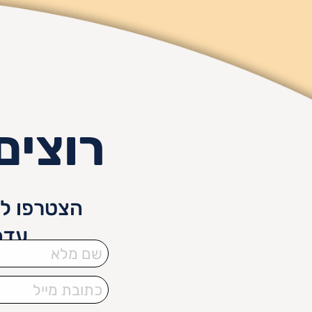
רוצים
הצטרפו לנ
עדכ
שם
מלא
כתובת
מייל