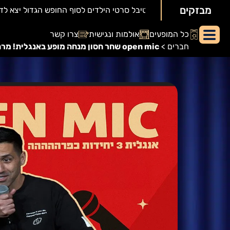
מבזקים
יאור
כל המופעים
אולמות ונגישות
צרו קשר
מופע:
חברים
>
open mic שחר חסון מנחה מופע באנגלית! מרתון אמנים מתחלפים – כל המופע הוא באנגלית! – קומדי בר