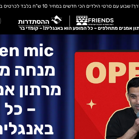
מנחה מו
מרתון אמ
– כל 
באנגלית