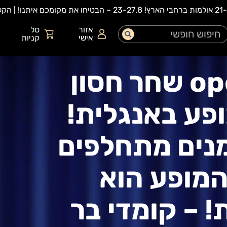
אזור
סל
אישי
קניות
open mic שחר חסון
פע באנגלית!
נים מתחלפים
המופע הוא
! – קומדי בר