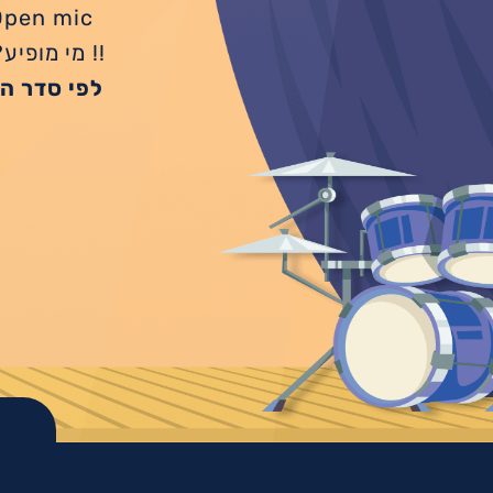
!! מי מופי
לפי סדר הג