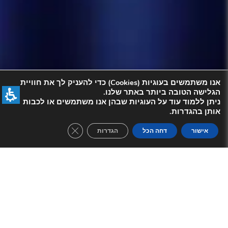
אנו משתמשים בעוגיות (Cookies) כדי להעניק לך את חוויית
הגלישה הטובה ביותר באתר שלנו.
ניתן ללמוד עוד על העוגיות שבהן אנו משתמשים או לכבות
אותן בהגדרות.
se GDPR Cookie Banner
אישור
דחה הכל
הגדרות
תיאור המופע:
🎭
אלאדין – הצגה חדשה לכל המשפחה!
🎭
הצטרפו למסעו הסוחף של אלאדין, ילד עם לב
ענק וקסם מיוחד הפוגש את הג'יני האגדי