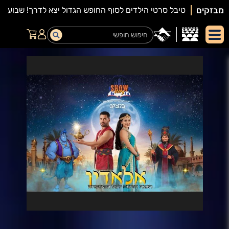
מבזקים
יאור
מופע: