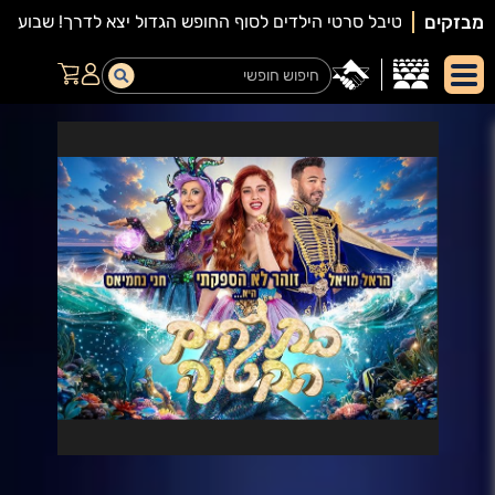
מבזקים
יאור
מופע: