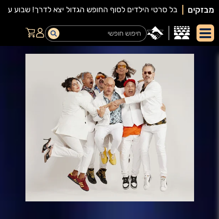
מבזקים
יאור
מופע: