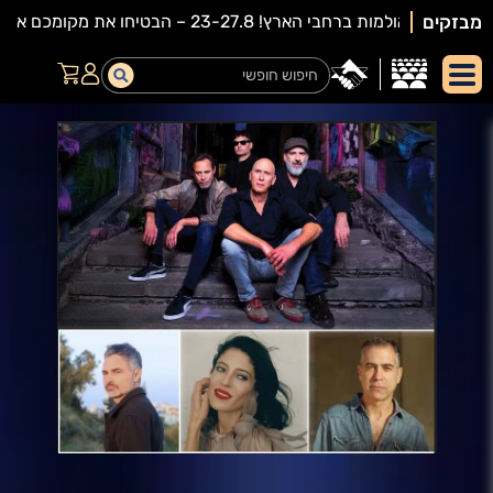
מבזקים
יאור
מופע: