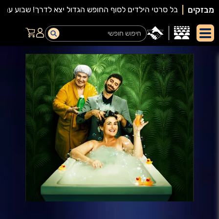
מבזקים
יאור
מופע: