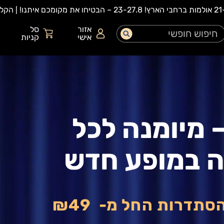
אזור
סל
אישי
קניות
D.N. – מיומנה לכל
 במופע חדש
הסתדרות החל מ-
₪49