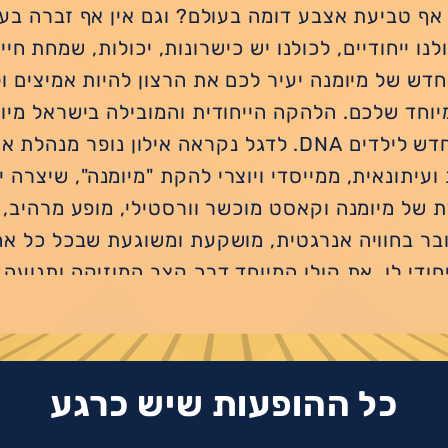
אף טביעת אצבע דומה בעולם? וגם אין אף זברה בע
נו ייחודיים, לכולנו יש כישרונות, יכולות, שמחת חיי
דש של מיומנה יעיר לכם את הרצון להיות אמיצים ו
יוחד שלכם. הלהקה הייחודית והמובילה בישראל מיו
מופע חדש לילדים DNA. לדגל נקראה אילון נופר מנהל
 ועיתונאית, ממייסדי ויוצרי להקת "מיומנה", שיצרה
 של מיומנה וקאסט מוכשר וורסטילי, מופע מרהיב, 
ובר בחוויה אנרגטית, מושקעת ומשוגעת שבכל כל אח
 הייחודי לו, את קולו המיוחד דרך קצב המוזיקה ותנועה
 הייחודיות שיש בכל אחד, שבכל אחד יש כישרון, יכ
וק.
75 דקות ללא הפסקה | מומ
כל גיל
| שחקנים יוצרים: אור טרגן, ארז צמח, גיא ר
כל ההופעות שיש כרגע
 לוי, יובל מידן, עמית מגנזי, עמית שקל, רוני ארגמן,
 רותם, שרון בן נעים | קרדיט צילום: רנבי וסטודיו ב