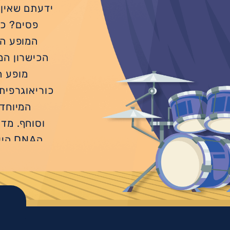
ידעתם שאין 
פסים? כול
המופע הח
הכישרון המ
כוריאוגרפית
המיוחדת
וסוחף. מד
הDNA
להדגיש את
חיים וצח
הכרחית ב
אזולאי, טל
רעות