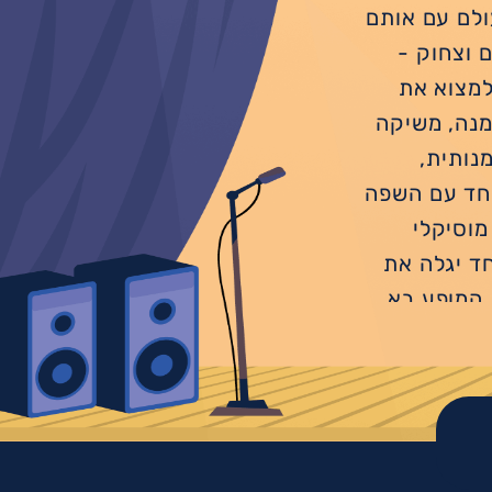
ולם עם אותם
ם וצחוק -
למצוא את
מנה, משיקה
ת אמנותית,
 יחד עם השפה
מוסיקלי
ד יגלה את
. המופע בא
ולת, שמחת
לץ מגיל 5 | רכישת כרטיסים
ון, דניאל
 רותם הירש,
רנדר